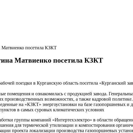
а Матвиенко посетила КЗКТ
тина Матвиенко посетила КЗКТ
абочей поездки в Курганскую область посетила «Курганский за
ные помещения и ознакомилась с продукцией завода. Генераль
 их производственных возможностях, а также кадровой политике
еденные на «КЗКТ» энергоустановки на базе газопоршневых и д
пунктов в самых суровых климатических условиях
ботки группы компаний «Интертехэлектро» в области обращения
ешения для термической утилизации и компостирования органич
изации проекта локализации производства газопоршневых устано